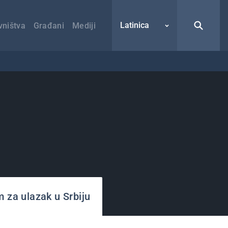
Latinica
vništva
Građani
Mediji
m za ulazak u Srbiju