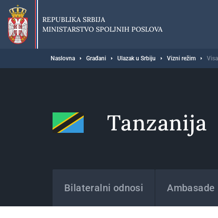
Preskoči
na
REPUBLIKA SRBIJA
glavni
MINISTARSTVO SPOLJNIH POSLOVA
deo
sadržaja
Breadcrumb
Naslovna
Građani
Ulazak u Srbiju
Vizni režim
Visa
Tanzanija
Države
Bilateralni odnosi
Ambasade i