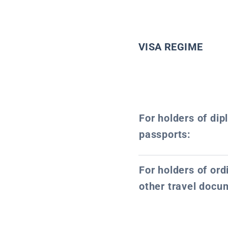
VISA REGIME
For holders of dip
passports:
For holders of or
other travel docu