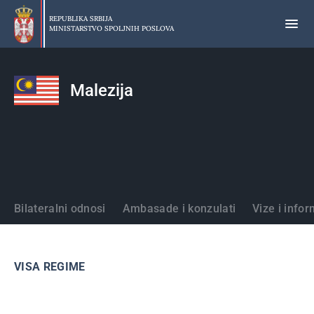
Preskoči
na
REPUBLIKA SRBIJA
MINISTARSTVO SPOLJNIH POSLOVA
glavni
deo
sadržaja
Malezija
Države
Bilateralni odnosi
Ambasade i konzulati
Vize i infor
VISA REGIME