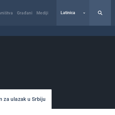
Latinica
vništva
Građani
Mediji
m za ulazak u Srbiju