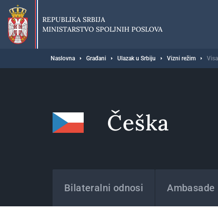
Preskoči
na
REPUBLIKA SRBIJA
glavni
MINISTARSTVO SPOLJNIH POSLOVA
deo
sadržaja
Breadcrumb
Naslovna
Građani
Ulazak u Srbiju
Vizni režim
Visa
Češka
Države
Bilateralni odnosi
Ambasade i