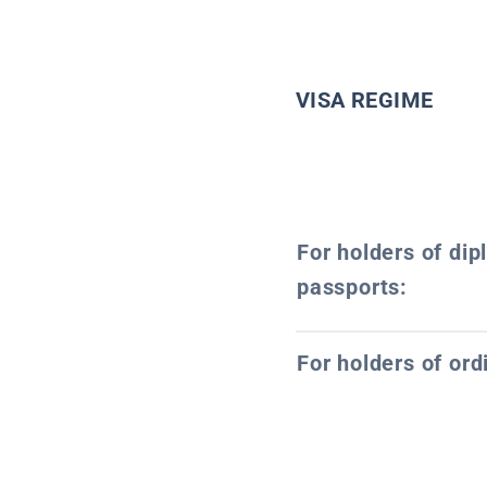
VISA REGIME
For holders of dip
passports:
For holders of ord