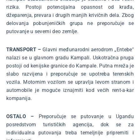
rizika. Postoji potencijalna opasnost od krađa,
džeparenja, prevara i drugih manjih krivičnih dela. Zbog
delovanja pobunjeničkih grupa ne preporučuje se
putovanje u severni deo zemlje.
TRANSPORT –
Glavni međunarodni aerodrom „Entebe"
nalazi se u glavnom gradu Kampali. Uskotračna pruga
postoji od kenijske granice do Kampale. Putna mreža je
slabo razvijena i preporučuje se upotreba terenskih
vozila. Motornim vozilom se upravlja levom stranom i
automobile je moguće iznajmiti kod većih rent-a-kar
kompanija.
OSTALO –
Preporučuje se putovanje u Ugandu
posredstvom turističkih agencija, dok se za
individualna putovanja treba temeljnije pripremiti i