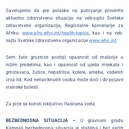
Savetujemo da pre polaska na putovanje proverite
aktuelnu zdravstvenu situaciju na veb-sajtu Svetske
zdravstvene organizacije, Regionalne kancelarije za
Afriku:
www.afro.who.int/health-topics
, kao i na veb-
sajtu Svetske zdravstvene organizacije
www.who.int
.
Sem žute groznice postoji opasnost od malarije u
nižim predelima, kao i opasnost od ujeda insekata i
gmizavaca, žutice, hepatitisa, kolere, ameba, vodenih
crva itd. Kod nenaviknutih osoba može doći i do pojave
visinske bolesti.
Za piće se koristi isključivo flaširana voda.
BEZBEDNOSNA SITUACIJA –
U glavnom gradu
Kampali bezbednosna situacija je stabilna i bez većih