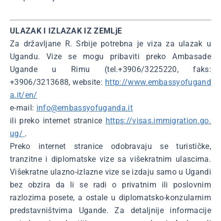
ULAZAK I IZLAZAK IZ ZEMLjE
Za državljane R. Srbije potrebna je viza za ulazak u
Ugandu. Vize se mogu pribaviti preko Ambasade
Ugande u Rimu (tel.+3906/3225220, faks:
+3906/3213688, website:
http://www.embassyofugand
a.it/en/
e-mail:
info@embassyofuganda.it
ili preko internet stranice
https://visas.immigration.go.
ug/
.
Preko internet stranice odobravaju se turističke,
tranzitne i diplomatske vize sa višekratnim ulascima.
Višekratne ulazno-izlazne vize se izdaju samo u Ugandi
bez obzira da li se radi o privatnim ili poslovnim
razlozima posete, a ostale u diplomatsko-konzularnim
predstavništvima Ugande. Za detaljnije informacije