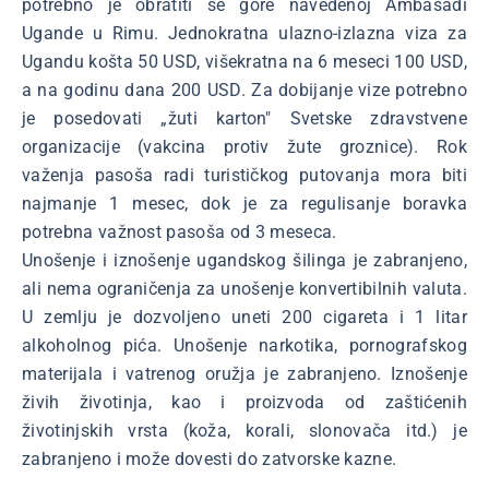
potrebno je obratiti se gore navedenoj Ambasadi
Ugande u Rimu. Jednokratna ulazno-izlazna viza za
Ugandu košta 50 USD, višekratna na 6 meseci 100 USD,
a na godinu dana 200 USD. Za dobijanje vize potrebno
je posedovati „žuti karton" Svetske zdravstvene
organizacije (vakcina protiv žute groznice). Rok
važenja pasoša radi turističkog putovanja mora biti
najmanje 1 mesec, dok je za regulisanje boravka
potrebna važnost pasoša od 3 meseca.
Unošenje i iznošenje ugandskog šilinga je zabranjeno,
ali nema ograničenja za unošenje konvertibilnih valuta.
U zemlju je dozvoljeno uneti 200 cigareta i 1 litar
alkoholnog pića. Unošenje narkotika, pornografskog
materijala i vatrenog oružja je zabranjeno. Iznošenje
živih životinja, kao i proizvoda od zaštićenih
životinjskih vrsta (koža, korali, slonovača itd.) je
zabranjeno i može dovesti do zatvorske kazne.