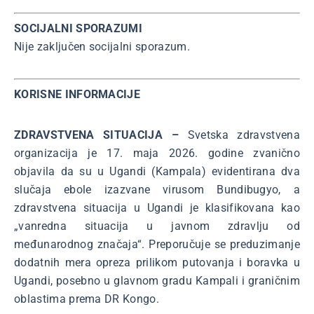
SOCIJALNI SPORAZUMI
Nije zaključen socijalni sporazum.
KORISNE INFORMACIJE
ZDRAVSTVENA SITUACIJA –
Svetska zdravstvena
organizacija je 17. maja 2026. godine zvanično
objavila da su u Ugandi (Kampala) evidentirana dva
slučaja ebole izazvane virusom Bundibugyo, a
zdravstvena situacija u Ugandi je klasifikovana kao
„vanredna situacija u javnom zdravlju od
međunarodnog značaja“. Preporučuje se preduzimanje
dodatnih mera opreza prilikom putovanja i boravka u
Ugandi, posebno u glavnom gradu Kampali i graničnim
oblastima prema DR Kongo.