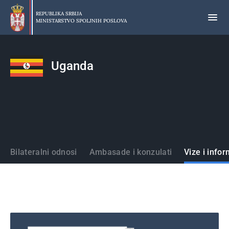
Preskoči
na
REPUBLIKA SRBIJA
MINISTARSTVO SPOLJNIH POSLOVA
glavni
deo
sadržaja
Uganda
Države
Bilateralni odnosi
Ambasade i konzulati
Vize i infor