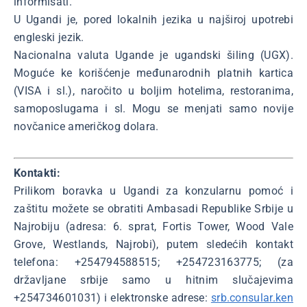
informisati.
U Ugandi je, pored lokalnih jezika u najširoj upotrebi
engleski jezik.
Nacionalna valuta Ugande je ugandski šiling (UGX).
Moguće ke korišćenje međunarodnih platnih kartica
(VISA i sl.), naročito u boljim hotelima, restoranima,
samoposlugama i sl. Mogu se menjati samo novije
novčanice američkog dolara.
Kontakti:
Prilikom boravka u Ugandi za konzularnu pomoć i
zaštitu možete se obratiti Ambasadi Republike Srbije u
Najrobiju (adresa: 6. sprat, Fortis Tower, Wood Vale
Grove, Westlands, Najrobi), putem sledećih kontakt
telefona: +254794588515; +254723163775; (za
državljane srbije samo u hitnim slučajevima
+254734601031) i elektronske adrese:
srb.consular.ken