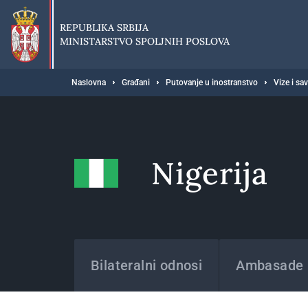
Preskoči
na
REPUBLIKA SRBIJA
glavni
MINISTARSTVO SPOLJNIH POSLOVA
deo
sadržaja
Breadcrumb
Naslovna
Građani
Putovanje u inostranstvo
Vize i sa
Nigerija
Države
Bilateralni odnosi
Ambasade i