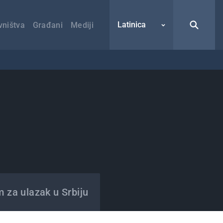
Latinica
vništva
Građani
Mediji
m za ulazak u Srbiju