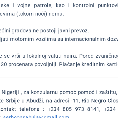
ijske i vojne patrole, kao i kontrolni punkto
evima (tokom noći) nema.
ćini gradova ne postoji javni prevoz.
jati motornim vozilima sa internacionalnim dozv
 se vrši u lokalnoj valuti naira. Pored zvanično
o 30 procenata povoljniji. Plaćanje kreditnim kart
 Nigeriji , za konzularnu pomoć pomoć i zaštitu,
 Srbije u Abudži, na adresi -11, Rio Negro Clo
ontakt telefona : +234 805 973 8141, +234
e:
serbconsabuja@gmail.com