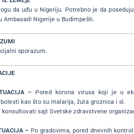
 IZ ZEMLjE
mogu da uđu u Nigeriju. Potrebno je da poseduj
a u Ambasadi Nigerije u Budimpešti.
AZUMI
cijalni sporazum.
ACIJE
TUACIJA –
Pored korona virusa koji je u eksp
bolesti kao što su malarija, žuta groznica i sl.
a konsultovati sajt Svetske zdravstvene organizac
TUACIJA –
Po gradovima, pored dnevnih kontrol