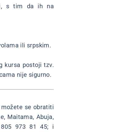
vi, s tim da ih na
olama ili srpskim.
g kursa postoji tzv.
icama nije sigurno.
 možete se obratiti
se, Maitama, Abuja,
 805 973 81 45; i