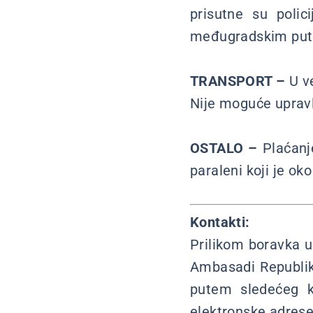
prisutne su polic
međugradskim put
TRANSPORT –
U ve
Nije moguće upravl
OSTALO –
Plaćanje
paraleni koji je ok
Kontakti:
Prilikom boravka u
Ambasadi Republike
putem sledećeg k
elektronske adres