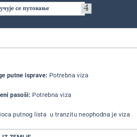
uge putne isprave:
Potrebna viza
beni pasoši:
Potrebna viza
ioca putnog lista u tranzitu neophodna je viza