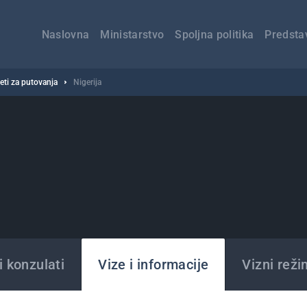
Главна
навигација
Naslovna
Ministarstvo
Spoljna politika
Predsta
veti za putovanja
Nigerija
 konzulati
Vize i informacije
Vizni reži