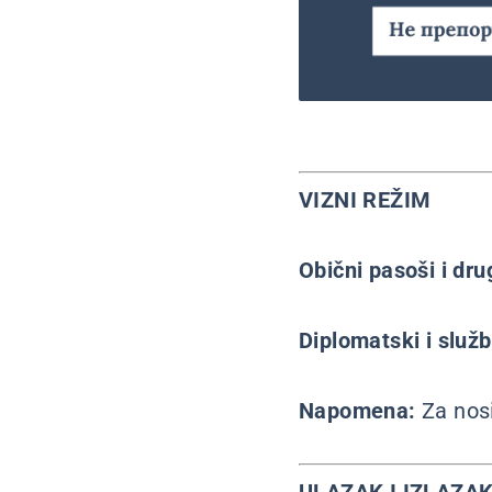
VIZNI REŽIM
Obični pasoši i dr
Diplomatski i služ
Napomena:
Za nos