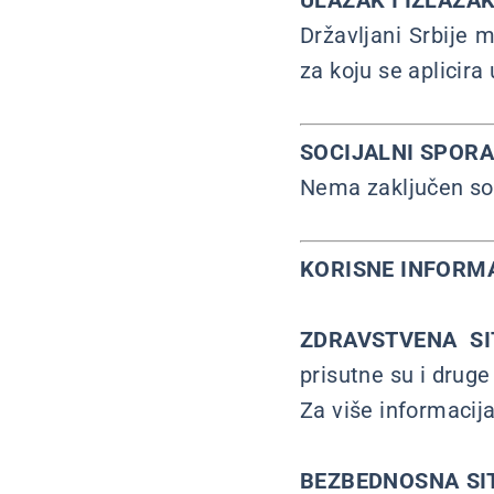
ULAZAK I IZLAZAK
Državljani Srbije 
za koju se aplicir
SOCIJALNI SPOR
Nema zaključen so
KORISNE INFORM
ZDRAVSTVENA SI
prisutne su i druge 
Za više informacij
BEZBEDNOSNA SI