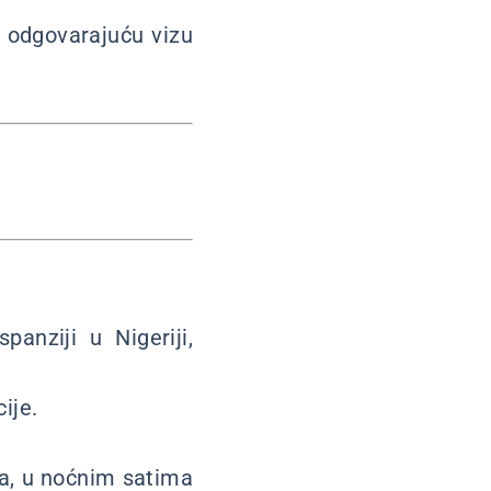
u odgovarajuću vizu
anziji u Nigeriji,
ije.
a, u noćnim satima