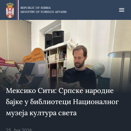
Skip
to
REPUBLIC OF SERBIA
MINISTRY OF FOREIGN AFFAIRS
main
content
Мексико Сити: Српске народне
бајке у библиотеци Националног
музеја култура света
25. Apr 2026.