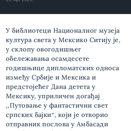
У библиотеци Националног музеја
култура света у Мексико Ситију је,
у склопу овогодишњег
обележавања осамдесете
годишњице дипломатских односа
између Србије и Мексика и
предстојећег Дана детета у
Мексику, уприличен догађај
,,Путовање у фантастични свет
српских бајкиˮ, који је отворио
отправник послова у Амбасади