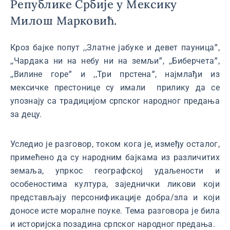
Републике Србије у Мексику
Милош Марковић.
Кроз бајке попут ,,Златне јабуке и девет пауницаˮ,
,,Чардака ни на небу ни на земљиˮ, ,,Биберчетаˮ,
,,Вилине гореˮ и ,,Три прстенаˮ, најмлађи из
мексичке престонице су имали прилику да се
упознају са традицијом српског народног предања
за децу.
Уследио је разговор, током кога је, између осталог,
примећено да су народним бајкама из различитих
земаља, упркос географској удаљености и
особеностима култура, заједнички ликови који
представљају персонификације добра/зла и који
доносе исте моралне поуке. Тема разговора је била
и историјска позадина српског народног предања.