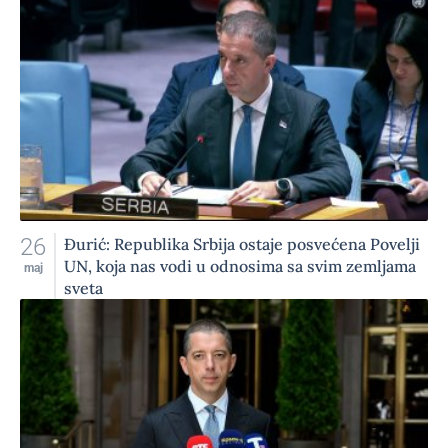
26
Đurić: Republika Srbija ostaje posvećena Povelji
UN, koja nas vodi u odnosima sa svim zemljama
maj
sveta