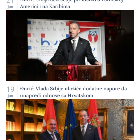
21
Americi i na Karibima
jun
19
Đurić: Vlada Srbije uložiće dodatne napore da
unapredi odnose sa Hrvatskom
jun