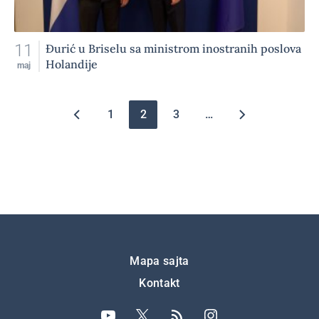
11
Đurić u Briselu sa ministrom inostranih poslova
Holandije
maj
Pagination
1
2
3
…
Подножје
Mapa sajta
Kontakt