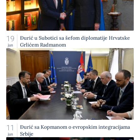
19
Đurić u Subotici sa šefom diplomatije Hrvatske
Grlićem Radmanom
jun
11
Đurić sa Kopmanom o evropskim integracijama
Srbije
jun