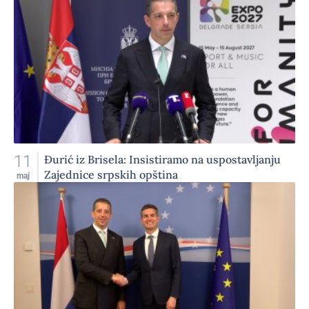
11
Đurić iz Brisela: Insistiramo na uspostavljanju
Zajednice srpskih opština
maj