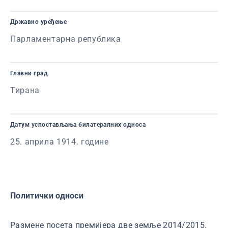
Државно уређење
Парламентарна република
Главни град
Тирана
Датум успостављања билатералних односа
25. априла 1914. године
Политички односи
Размене посета премијера две земље 2014/2015.