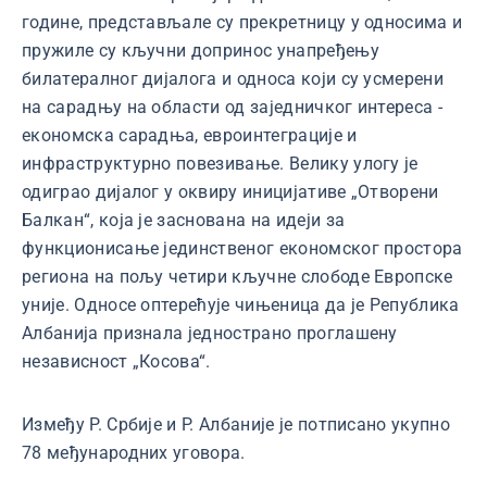
године, представљале су прекретницу у односима и
пружиле су кључни допринос унапређењу
билатералног дијалога и односа који су усмерени
на сарадњу на области од заједничког интереса -
економска сарадња, евроинтеграције и
инфраструктурно повезивање. Велику улогу је
одиграо дијалог у оквиру иницијативе „Отворени
Балкан“, која је заснована на идеји за
функционисање јединственог економског простора
региона на пољу четири кључне слободе Европске
уније. Односе оптерећује чињеница да је Република
Албанија признала једнострано проглашену
независност „Косова“.
Између Р. Србије и Р. Албаније је потписано укупно
78 међународних уговора.