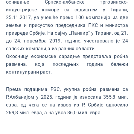
оснивање Српско-албанске трговинско-
индустријске коморе са седиштем у Тирани,
25.11.2017, уз учешће преко 100 компанија из две
земље и присуство председника ПКС и министра
привреде Србије. На сајму „Панаир" у Тирани, од 21.
до 24. новембра 2019. године, учествовало је 24
српских компанија из разних области.
Окосницу економске сарадње представља робна
размена, која последњих година бележи
континуирани раст.
Према подацима РЗС, укупна робна размена са
Р.Албанијом у 2025. години је износила 355,8 мил.
евра, од чега се на извоз из Р. Србије односило
269,8 мил. евра, а на увоз 86,0 мил. евра.