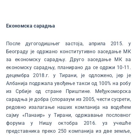
Економска сарадња
После дугогодишњег застоја, априла 2015. у
Београду је одржано конститутивно заседање МК
за економску сарадњу. Друго заседање МК за
економску сарадњу, планирано да се одржи 10-11.
децембра 2018.г. у Тирани, је одложено, јер је
Албанија подржала увођење такси од 100% на робу
из Србије од стране Приштине. Међукоморска
сарадња је добра (споразум из 2005, чести сусрети,
редовно изалагање наших компанија на водећем
сајму «Панаир» у Тирани, одржавање пословног
форума у Нишу октобра 2016. уз учешће
представника преко 250 компанија из две земље,