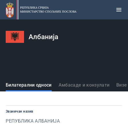
Прескочи
на
РЕПУБЛИКА СРБИЈА
МИНИСТАРСТВО СПОЉНИХ ПОСЛОВА
главни
део
садржаја
Албанија
Државе
Билатерални односи
Амбасаде и конзулати
Визе
Званичан назив
РЕПУБЛИКА АЛБАНИЈА