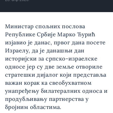
Министар спољних послова
Републике Србије Марко Ђурић
изјавио је данас, првог дана посете
Израелу, да је данашњи дан
историјски за српско-израелске
односе јер су две земље отвориле
стратешки дијалог који представља
важан корак ка свеобухватном
унапређењу билатералних односа и
продубљивању партнерства у
бројним областима.