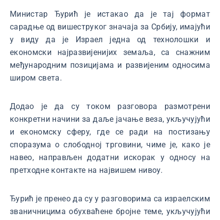
Министар Ђурић је истакао да је тај формат
сарадње од вишеструког значаја за Србију, имајући
у виду да је Израел једна од технолошки и
економски најразвијенијих земаља, са снажним
међународним позицијама и развијеним односима
широм света.
Додао је да су током разговора размотрени
конкретни начини за даље јачање веза, укључујући
и економску сферу, где се ради на постизању
споразума о слободној трговини, чиме је, како је
навео, направљен додатни искорак у односу на
претходне контакте на највишем нивоу.
Ђурић је пренео да су у разговорима са израелским
званичницима обухваћене бројне теме, укључујући