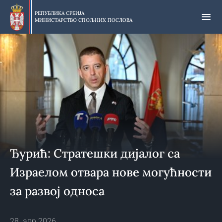
Прескочи
на
РЕПУБЛИКА СРБИЈА
МИНИСТАРСТВО СПОЉНИХ ПОСЛОВА
главни
део
садржаја
Ђурић: Стратешки дијалог са
Израелом отвара нове могућности
за развој односа
28. апр 2026.