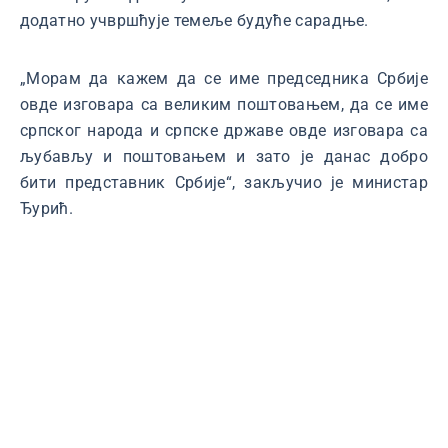
додатно учвршћује темеље будуће сарадње.
„Морам да кажем да се име председника Србије
овде изговара са великим поштовањем, да се име
српског народа и српске државе овде изговара са
љубављу и поштовањем и зато је данас добро
бити представник Србије“, закључио је министар
Ђурић.