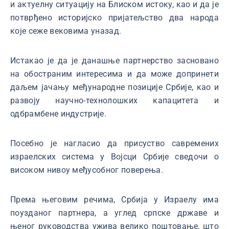
и актуелну ситуацију на Блиском истоку, као и да је
потврђено историјско пријатељство два народа
које сеже вековима уназад.
Истакао је да је данашње партнерство засновано
на обостраним интересима и да може допринети
даљем јачању међународне позиције Србије, као и
развоју научно-технолошких капацитета и
одбрамбене индустрије.
Посебно је нагласио да присуство савремених
израелских система у Војсци Србије сведочи о
високом нивоу међусобног поверења.
Према његовим речима, Србија у Израелу има
поузданог партнера, а углед српске државе и
њеног руководства ужива велико поштовање, што