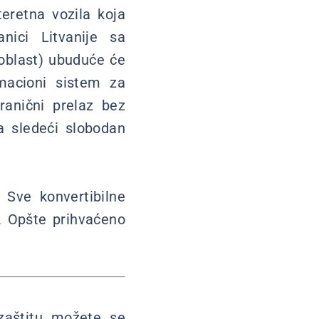
teretna vozila koja
nici Litvanije sa
 oblast) ubuduće će
macioni sistem za
ranični prelaz bez
a sledeći slobodan
 Sve konvertibilne
 Opšte prihvaćeno
 zaštitu možete se