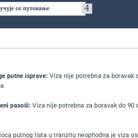
uge putne isprave:
Viza nije potrebna za boravak 
na
beni pasoši:
Viza nije potrebna za boravak do 90 
ioca putnog lista u tranzitu neophodna je viza os