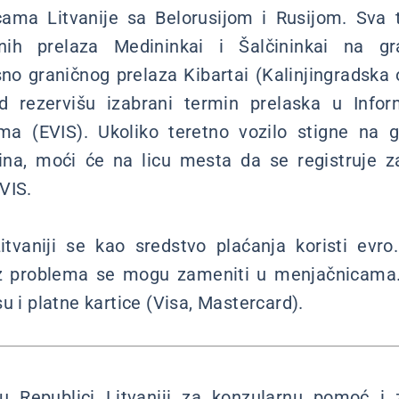
cama Litvanije sa Belorusijom i Rusijom. Sva 
nih prelaza Medininkai i Šalčininkai na gra
no graničnog prelaza Kibartai (Kalinjingradska
d rezervišu izabrani termin prelaska u Infor
ima (EVIS). Ukoliko teretno vozilo stigne na g
ina, moći će na licu mesta da se registruje z
VIS.
tvaniji se kao sredstvo plaćanja koristi evro.
ez problema se mogu zameniti u menjačnicama.
u i platne kartice (Visa, Mastercard).
u Republici Litvaniji za konzularnu pomoć i