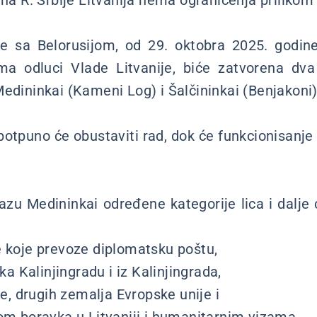
ana R. Srbije Litvanija nema ograničenja prilikom
ije sa Belorusijom, od 29. oktobra 2025. godi
ma odluci Vlade Litvanije, biće zatvorena dva
Medininkai (Kameni Log) i Šalčininkai (Benjakoni)
 potpuno će obustaviti rad, dok će funkcionisanje
zu Medininkai određene kategorije lica i dalje
e koje prevoze diplomatsku poštu,
 ka Kalinjingradu i iz Kalinjingrada,
ije, drugih zemalja Evropske unije i