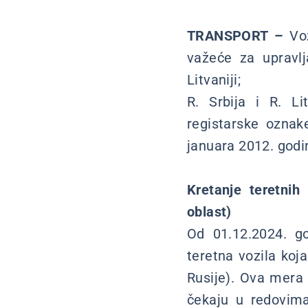
TRANSPORT –
Voz
važeće za upravl
Litvaniji;
R. Srbija i R. Li
registarske oznak
januara 2012. godi
Kretanje teretnih 
oblast)
Od 01.12.2024. go
teretna vozila koja
Rusije). Ova mera 
čekaju u redovima