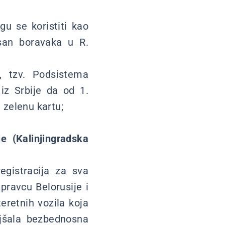
u se koristiti kao
san boravaka u R.
a, tzv. Podsistema
iz Srbije da od 1.
 zelenu kartu;
je (Kalinjingradska
egistracija za sva
 pravcu Belorusije i
eretnih vozila koja
ljšala bezbednosna