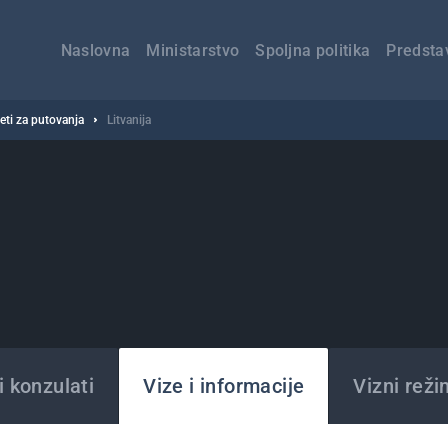
Главна
навигација
Naslovna
Ministarstvo
Spoljna politika
Predsta
veti za putovanja
Litvanija
 konzulati
Vize i informacije
Vizni reži