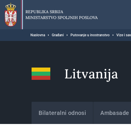
Preskoči
na
REPUBLIKA SRBIJA
glavni
MINISTARSTVO SPOLJNIH POSLOVA
deo
sadržaja
Breadcrumb
Naslovna
Građani
Putovanje u inostranstvo
Vize i sa
Litvanija
Države
Bilateralni odnosi
Ambasade i