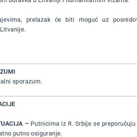
lom boravka u Litvaniji i humanitarnim vizama.
ajevima, prelazak će biti moguć uz posredov
Litvanije.
AZUMI
jalni sporazum.
ACIJE
TUACIJA –
Putnicima iz R. Srbije se preporučuju 
vatno putno osiguranje.