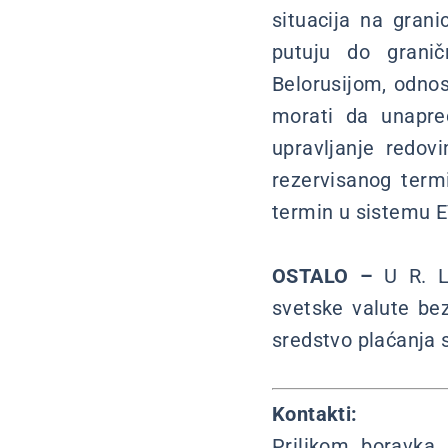
situacija na grani
putuju do granič
Belorusijom, odnos
morati da unapre
upravljanje redov
rezervisanog term
termin u sistemu E
OSTALO –
U R. Li
svetske valute b
sredstvo plaćanja s
Kontakti:
Prilikom boravka 