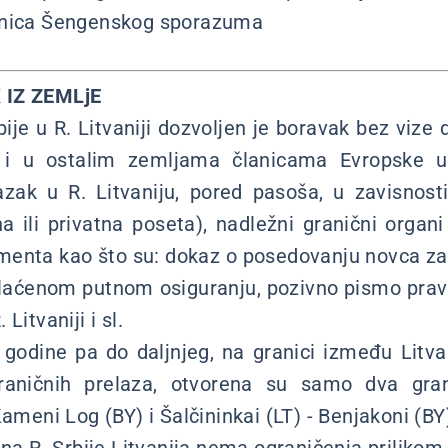
anica Šengenskog sporazuma
 IZ ZEMLjE
ije u R. Litvaniji dozvoljen je boravak bez vize
 i u ostalim zemljama članicama Evropske u
zak u R. Litvaniju, pored pasoša, u zavisnost
vna ili privatna poseta), nadležni granični orga
menta kao što su: dokaz o posedovanju novca za
laćenom putnom osiguranju, pozivno pismo pravnog
Litvaniji i sl.
godine pa do daljnjeg, na granici između Litvan
graničnih prelaza, otvorena su samo dva gran
ameni Log (BY) i Šalčininkai (LT) - Benjakoni (BY