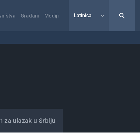
Latinica
vništva
Građani
Mediji
m za ulazak u Srbiju