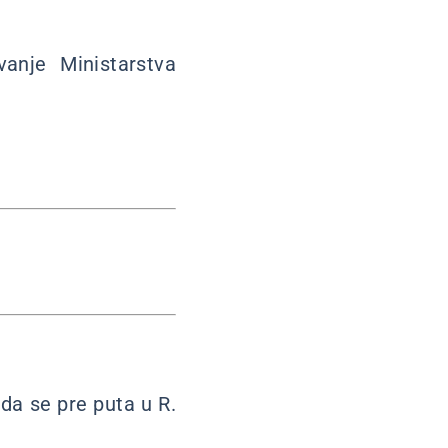
anje Ministarstva
da se pre puta u R.