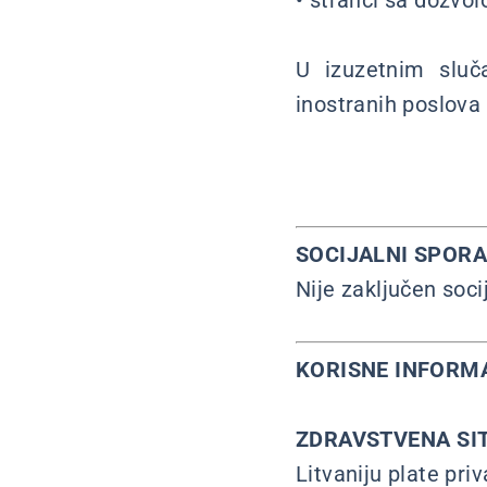
• stranci sa dozvo
U izuzetnim sluč
inostranih poslova 
SOCIJALNI SPOR
Nije zaključen soci
KORISNE INFORM
ZDRAVSTVENA SI
Litvaniju plate pri