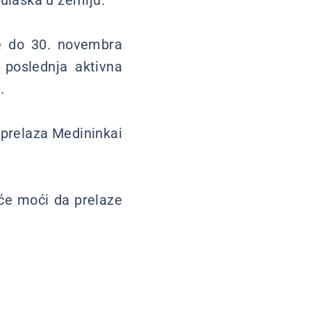
 ulaska u zemlju.
ne do 30. novembra
 poslednja aktivna
.
 prelaza Medininkai
 će moći da prelaze