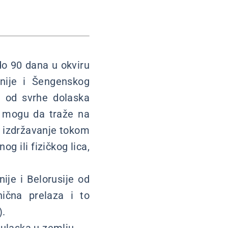
 do 90 dana u okviru
nije i Šengenskog
i od svrhe dolaska
ni mogu da traže na
 izdržavanje tokom
 ili fizičkog lica,
ije i Belorusije od
ična prelaza i to
).