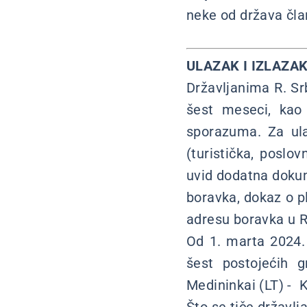
neke od država čl
ULAZAK I IZLAZAK
Državljanima R. Srb
šest meseci, kao
sporazuma. Za ula
(turistička, poslo
uvid dodatna doku
boravka, dokaz o p
adresu boravka u R. 
Od 1. marta 2024. 
šest postojećih 
Medininkai (LT) - K