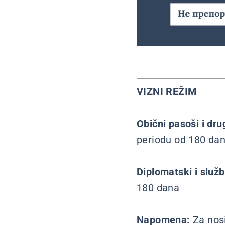
VIZNI REŽIM
Obični pasoši i dr
periodu od 180 da
Diplomatski i služ
180 dana
Napomena:
Za nos