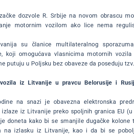
ačke dozvole R. Srbije na novom obrascu mog
janje motornim vozilom ako lice nema reguli
tvanija su članice multilateralnog sporazum
e, koji omogućava vlasnicima motornih vozila 
ne putuju u Poljsku bez obaveze da poseduju tzv.
vozila iz Litvanije u pravcu Belorusije i Rusi
dine na snazi je obavezna elektronska predr
 izlaze iz Litvanije preko spoljnih granica EU (u
je doneta kako bi se smanjile dugačke kolone t
 na izlasku iz Litvanije, kao i da bi se pobo