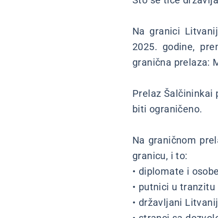
Što se tiče državlj
Na granici Litvan
2025. godine, pre
granična prelaza: 
Prelaz Šalčininkai
biti ograničeno.
Na graničnom prela
granicu, i to:
• diplomate i osob
• putnici u tranzitu
• državljani Litvan