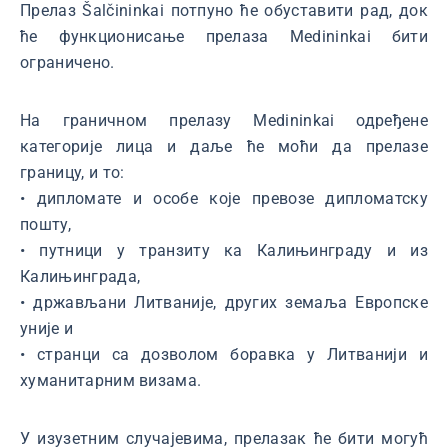
Прелаз Šalčininkai потпуно ће обуставити рад, док
ће функционисање прелаза Medininkai бити
ограничено.
На граничном прелазу Medininkai одређене
категорије лица и даље ће моћи да прелазе
границу, и то:
• дипломате и особе које превозе дипломатску
пошту,
• путници у транзиту ка Калињинграду и из
Калињинграда,
• држављани Литваније, других земаља Европске
уније и
• странци са дозволом боравка у Литванији и
хуманитарним визама.
У изузетним случајевима, прелазак ће бити могућ