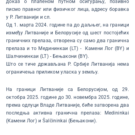
доказ о плаћеном путном осигурању, позивно
писмо правног или физичког лица, адресу боравка
у Р. Литванији и сл.
Од 1. марта 2024. године па до даљњег, на граници
између Литваније и Белорусије од шест постојећих
граничних прелаза, отворена су само два гранична
прелаза и то Медининкаи (LT) - Камени Лог (BY) и
Шалчининкаи (LT) - Бењакони (BY).
Што се тиче држављана Р. Србије Литванија нема
ограничења приликом уласка у земљу.
На граници Литваније са Белорусијом, од 29.
октобра 2025. године до 30. новембра 2025. године,
према одлуци Владе Литваније, биће затворена два
последња активна гранична прелаза: Medininkai
(Камени Лог) и Šalčininkai (Бењакони).