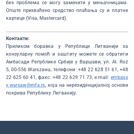
без проблема се могу заменити у мењачницама.
Опште прихваћено средство плаћања су и платне
картице (Visa, Mastercard).
Контакти:
Приликом боравка у Републици Литванији за
конзуларну помоћ и заштиту можете се обратити
Амбасади Републике Србије у Варшави, ул. Al. Roż
5, 00-556 Warszawa, телефони: +48 22 628 51 61, +48
22 625 60 41, факс: +48 22 629 71 73, e.mail:
embass
y.warsaw@mfa.rs
, која на нерезиденцијалној основи
покрива Републику Литванију.