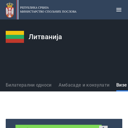
Прескочи
на
РЕПУБЛИКА СРБИЈА
МИНИСТАРСТВО СПОЉНИХ ПОСЛОВА
главни
део
садржаја
Литванија
Државе
Билатерални односи
Амбасаде и конзулати
Визе