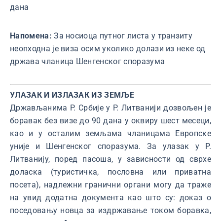
дана
Напомена:
За носиоца путног листа у транзиту
неопходна је виза осим уколико долази из неке од
држава чланица Шенгенског споразума
УЛАЗАК И ИЗЛАЗАК ИЗ ЗЕМЉЕ
Држављанима Р. Србије у Р. Литванији дозвољен је
боравак без визе до 90 дана у оквиру шест месеци,
као и у осталим земљама чланицама Европске
уније и Шенгенског споразума. За улазак у Р.
Литванију, поред пасоша, у зависности од сврхе
доласка (туристичка, пословна или приватна
посета), надлежни гранични органи могу да траже
на увид додатна документа као што су: доказ о
поседовању новца за издржавање током боравка,