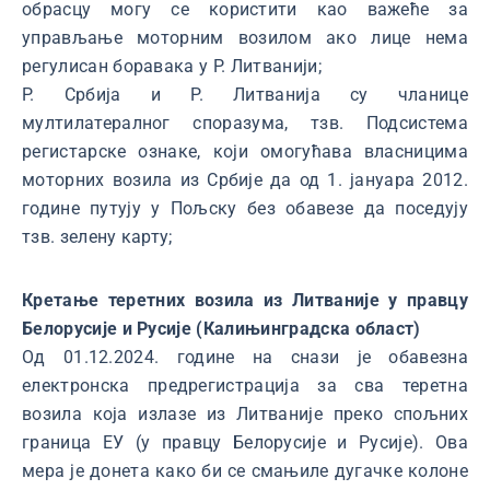
обрасцу могу се користити као важеће за
управљање моторним возилом ако лице нема
регулисан боравака у Р. Литванији;
Р. Србија и Р. Литванија су чланице
мултилатералног споразума, тзв. Подсистема
регистарске ознаке, који омогућава власницима
моторних возила из Србије да од 1. јануара 2012.
године путују у Пољску без обавезе да поседују
тзв. зелену карту;
Кретање теретних возила из Литваније у правцу
Белорусије и Русије (Калињинградска област)
Од 01.12.2024. године на снази је обавезна
електронска предрегистрација за сва теретна
возила која излазе из Литваније преко спољних
граница ЕУ (у правцу Белорусије и Русије). Ова
мера је донета како би се смањиле дугачке колоне