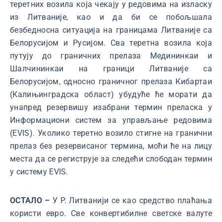
теретних возила која чекају у редовима на изласку
из Литваније, као и да би се побољшала
безбедносна ситуација на границама Литваније са
Белорусијом и Русијом. Сва теретна возила која
путују до граничних прелаза Медининкаи и
Шалчининкаи на граници Литваније са
Белорусијом, односно граничног прелаза Кибартаи
(Калињинградска област) убудуће ће морати да
унапред резервишу изабрани термин преласка у
Информациони систем за управљање редовима
(EVIS). Уколико теретно возило стигне на гранични
прелаз без резервисаног термина, моћи ће на лицу
места да се региструје за следећи слободан термин
у систему EVIS.
ОСТАЛО –
У Р. Литванији се као средство плаћања
користи евро. Све конвертибилне светске валуте