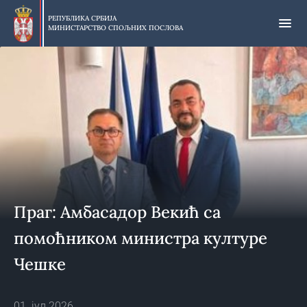
Прескочи
на
РЕПУБЛИКА СРБИЈА
МИНИСТАРСТВО СПОЉНИХ ПОСЛОВА
главни
део
садржаја
Праг: Амбасадор Векић са
помоћником министра културе
Чешке
01. јул 2026.