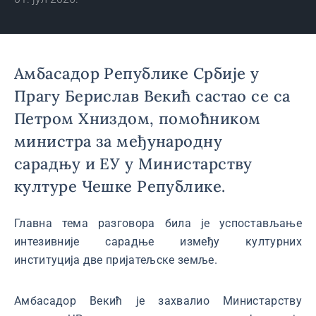
Амбасадор Републике Србије у
Прагу Берислав Векић састао се са
Петром Хниздом, помоћником
министра за међународну
сарадњу и ЕУ у Министарству
културе Чешке Републике.
Главна тема разговора била је успостављање
интезивније сарадње између културних
институција две пријатељске земље.
Амбасадор Векић је захвалио Министарству