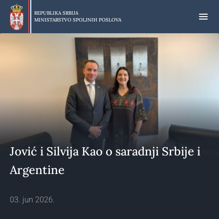
Preskoči
na
REPUBLIKA SRBIJA
MINISTARSTVO SPOLJNIH POSLOVA
glavni
deo
sadržaja
Jović i Silvija Kao o saradnji Srbije i
Argentine
03. jun 2026.