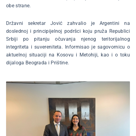
obe strane.
Državni sekretar Jović zahvalio je Argentini na
doslednoj i principijelnoj podršci koju pruža Republici
Srbiji po pitanju očuvanja njenog teritorijalnog
integriteta i suvereniteta. Informisao je sagovornicu o
aktuelnoj situaciji na Kosovu i Metohiji, kao i o toku
dijaloga Beograda i Prištine.