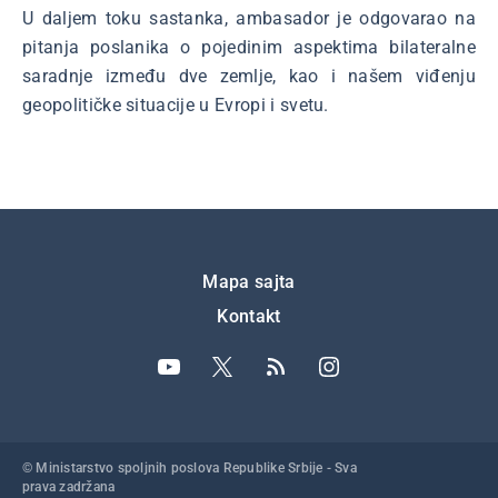
U daljem toku sastanka, ambasador je odgovarao na
pitanja poslanika o pojedinim aspektima bilateralne
saradnje između dve zemlje, kao i našem viđenju
geopolitičke situacije u Evropi i svetu.
Подножје
Mapa sajta
Kontakt
© Ministarstvo spoljnih poslova Republike Srbije - Sva
prava zadržana