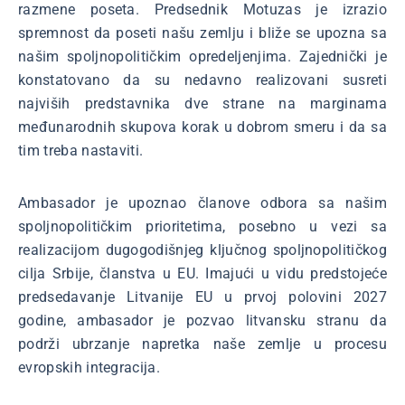
razmene poseta. Predsednik Motuzas je izrazio
spremnost da poseti našu zemlju i bliže se upozna sa
našim spoljnopolitičkim opredeljenjima. Zajednički je
konstatovano da su nedavno realizovani susreti
najviših predstavnika dve strane na marginama
međunarodnih skupova korak u dobrom smeru i da sa
tim treba nastaviti.
Ambasador je upoznao članove odbora sa našim
spoljnopolitičkim prioritetima, posebno u vezi sa
realizacijom dugogodišnjeg ključnog spoljnopolitičkog
cilja Srbije, članstva u EU. Imajući u vidu predstojeće
predsedavanje Litvanije EU u prvoj polovini 2027
godine, ambasador je pozvao litvansku stranu da
podrži ubrzanje napretka naše zemlje u procesu
evropskih integracija.