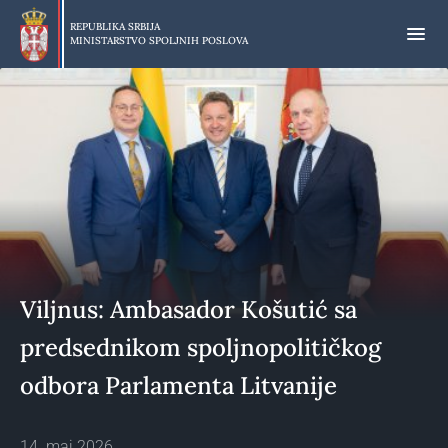
Preskoči
na
REPUBLIKA SRBIJA
MINISTARSTVO SPOLJNIH POSLOVA
glavni
deo
sadržaja
Viljnus: Ambasador Košutić sa
predsednikom spoljnopolitičkog
odbora Parlamenta Litvanije
14. maj 2026.