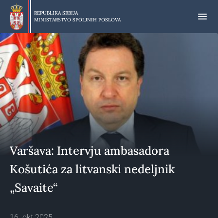
Preskoči
na
REPUBLIKA SRBIJA
MINISTARSTVO SPOLJNIH POSLOVA
glavni
deo
sadržaja
Varšava: Intervju ambasadora
Košutića za litvanski nedeljnik
„Savaite“
16. okt 2025.