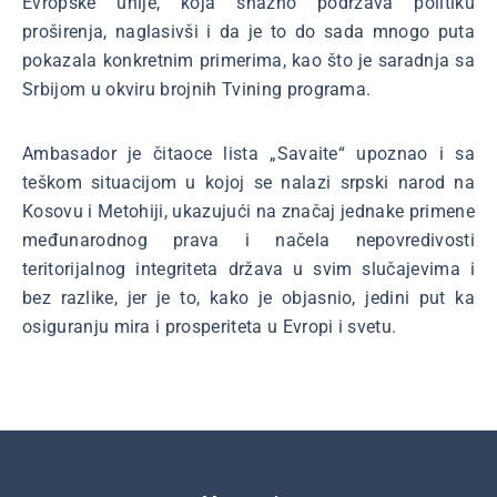
Evropske unije, koja snažno podržava politiku
proširenja, naglasivši i da je to do sada mnogo puta
pokazala konkretnim primerima, kao što je saradnja sa
Srbijom u okviru brojnih Tvining programa.
Ambasador je čitaoce lista „Savaite“ upoznao i sa
teškom situacijom u kojoj se nalazi srpski narod na
Kosovu i Metohiji, ukazujući na značaj jednake primene
međunarodnog prava i načela nepovredivosti
teritorijalnog integriteta država u svim slučajevima i
bez razlike, jer je to, kako je objasnio, jedini put ka
osiguranju mira i prosperiteta u Evropi i svetu.