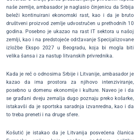
naše zemlje, ambasador je naglasio činjenicu da Srbija
beleži kontinuirani ekonomski rast, kao i da je bruto
društveni proizvod zemlje udvostručen u prethodnih 10
godina. Posebno je ukazao na rast IT sektora u našoj
zemlji, kao i na predstojeće održavanje Specijalizovane
izložbe Ekspo 2027 u Beogradu, koja bi mogla biti
velika šansa i za nastup litvanskih privrednika.
Kada je reč o odnosima Srbije i Litvanije, ambasador je
kazao da ima prostora za njihovo intenziviranje,
posebno u domenu ekonomije i kulture. Naveo je i da
se građani dveju zemalja dugo poznaju preko košarke,
istakavši da je sportska saradnja izvanredna, kao i da
to treba preneti i na druge sfere.
Košutić je istakao da je Litvanija posvećena članica