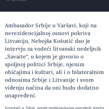
Ambasador Srbije u Varšavi, koji na
nerezidencijalnoj osnovi pokriva
Litvaniju, Nebojša Košutić dao je
intervju za vodeći litvanski nedeljnik
„Savaite“, u kojem je govorio o
spoljnoj politici Srbije, njenim
običajima i kulturi, ali i o bilateralnim
odnosima Srbije i Litvanije i svom
viđenju načina da oni budu dodatno
unapređeni.
Govoreći o Srbiji, pored predstavljanja prirodnih lepota