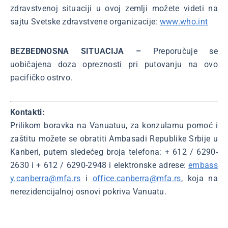
zdravstvenoj situaciji u ovoj zemlji možete videti na
sajtu Svetske zdravstvene organizacije:
www.who.int
BEZBEDNOSNA SITUACIJA –
Preporučuje se
uobičajena doza opreznosti pri putovanju na ovo
pacifičko ostrvo.
Kontakti:
Prilikom boravka na Vanuatuu, za konzularnu pomoć i
zaštitu možete se obratiti Ambasadi Republike Srbije u
Kanberi, putem sledećeg broja telefona: + 612 / 6290-
2630 i + 612 / 6290-2948 i elektronske adrese:
embass
y.canberra@mfa.rs
i
office.canberra@mfa.rs
, koja na
nerezidencijalnoj osnovi pokriva Vanuatu.