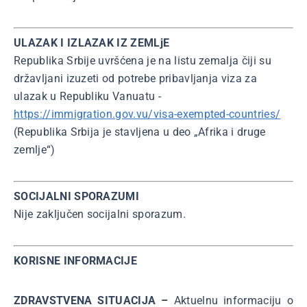
ULAZAK I IZLAZAK IZ ZEMLjE
Republika Srbije uvršćena je na listu zemalja čiji su
državljani izuzeti od potrebe pribavljanja viza za
ulazak u Republiku Vanuatu -
https://immigration.gov.vu/visa-exempted-countries/
(Republika Srbija je stavljena u deo „Afrika i druge
zemlje“)
SOCIJALNI SPORAZUMI
Nije zaključen socijalni sporazum.
KORISNE INFORMACIJE
ZDRAVSTVENA SITUACIJA –
Aktuelnu informaciju o