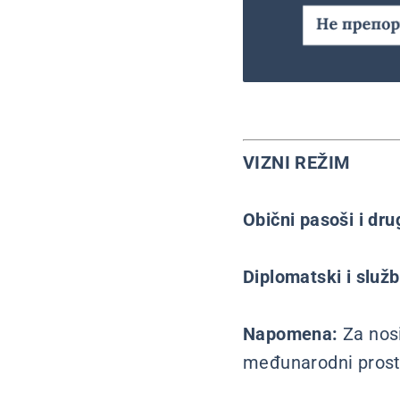
VIZNI REŽIM
Obični pasoši i dr
Diplomatski i služ
Napomena:
Za nos
međunarodni pros