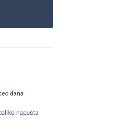
esec dana
koliko napušta