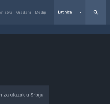
Latinica
vništva
Građani
Mediji
m za ulazak u Srbiju