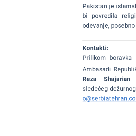
Pakistan je islams
bi povredila reli
odevanje, posebno
Kontakti:
Prilikom boravka
Ambasadi Republik
Reza Shajarian
sledećeg dežurnog
o@serbiatehran.c