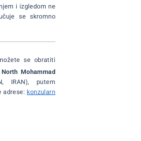
anjem i izgledom ne
oručuje se skromno
ožete se obratiti
, North Mohammad
N, IRAN), putem
e adrese:
konzularn