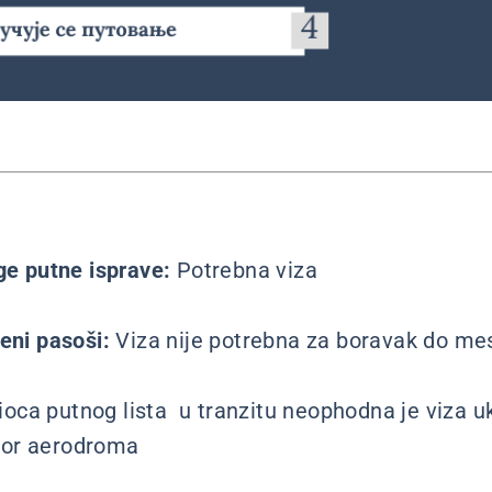
uge putne isprave:
Potrebna viza
beni pasoši:
Viza nije potrebna za boravak do m
ioca putnog lista u tranzitu neophodna je viza u
tor aerodroma