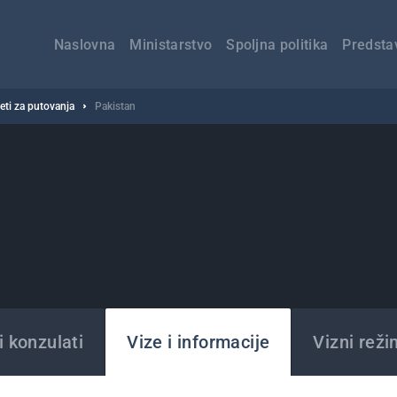
Главна
навигација
Naslovna
Ministarstvo
Spoljna politika
Predsta
veti za putovanja
Pakistan
 konzulati
Vize i informacije
Vizni reži