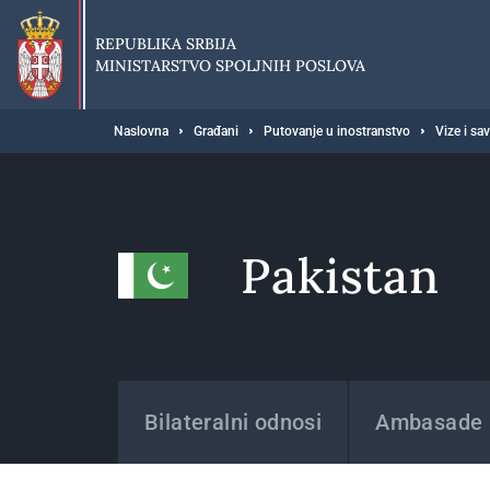
Preskoči
na
REPUBLIKA SRBIJA
glavni
MINISTARSTVO SPOLJNIH POSLOVA
deo
sadržaja
Breadcrumb
Naslovna
Građani
Putovanje u inostranstvo
Vize i sa
Pakistan
Države
Bilateralni odnosi
Ambasade i