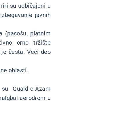
iri su uobičajeni u
 izbegavanje javnih
a (pasošu, platnim
tivno crno tržište
a je česta. Veći deo
ne oblasti.
 su Quaid-e-Azam
ahaIqbal aerodrom u