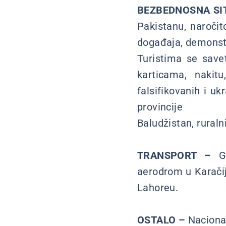
BEZBEDNOSNA SI
Pakistanu, naročit
događaja, demonstr
Turistima se save
karticama, nakitu
falsifikovanih i uk
provincije
Baludžistan, ruraln
TRANSPORT –
Gl
aerodrom u Karačij
Lahoreu.
OSTALO –
Nacional