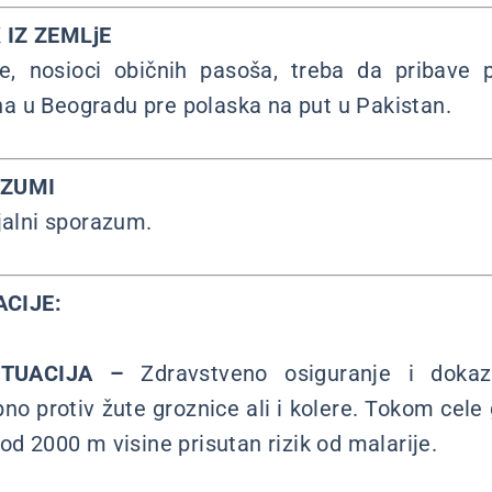
 IZ ZEMLjE
ije, nosioci običnih pasoša, treba da pribave 
a u Beogradu pre polaska na put u Pakistan.
AZUMI
jalni sporazum.
CIJE:
TUACIJA –
Zdravstveno osiguranje i dokaz
bno protiv žute groznice ali i kolere. Tokom cel
od 2000 m visine prisutan rizik od malarije.