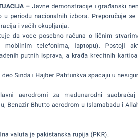
TUACIJA –
Javne demonstracije i građanski nem
o u periodu nacionalnih izbora. Preporučuje se
acija i većih okupljanja.
tuje da vode posebno računa o ličnim stvarim
, mobilnim telefonima, laptopu). Postoji ak
radenih putnih isprava, a krađa kreditnih kartic
i deo Sinda i Hajber Pahtunkva spadaju u nesigur
avni aerodromi za međunarodni saobraćaj
u, Benazir Bhutto aerodrom u Islamabadu i All
na valuta je pakistanska rupija (PKR).