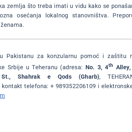
ka zemlja što treba imati u vidu kako se ponaš
giozna osećanja lokalnog stanovništva. Prep
 ženama.
 u Pakistanu za konzularnu pomoć i zaštitu m
th
e Srbije u Teheranu (adresa:
No. 3, 4
Alley
 St., Shahrak e Qods (Gharb)
, TEHERA
 kontakt telefona: + 989352206109 i elektronsk
om