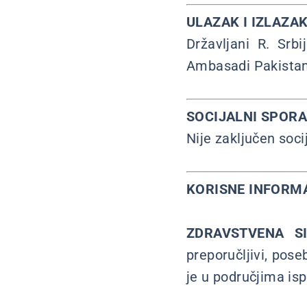
ULAZAK I IZLAZAK
Državljani R. Srb
Ambasadi Pakistan
SOCIJALNI SPOR
Nije zaključen soci
KORISNE INFORMA
ZDRAVSTVENA SI
preporučljivi, pose
je u područjima isp