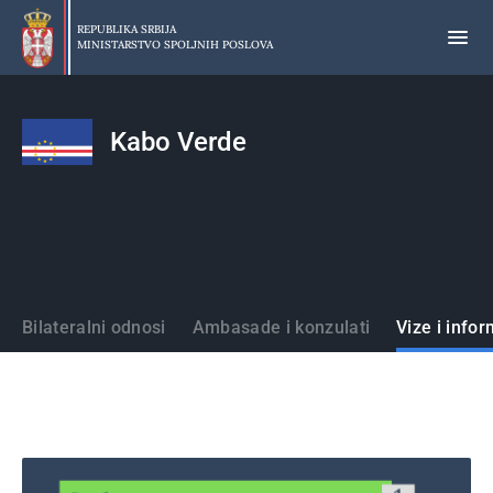
Preskoči
na
REPUBLIKA SRBIJA
MINISTARSTVO SPOLJNIH POSLOVA
glavni
deo
sadržaja
Kabo Verde
Države
Bilateralni odnosi
Ambasade i konzulati
Vize i infor