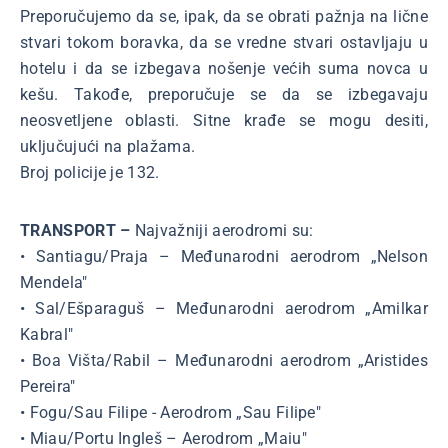
Preporučujemo da se, ipak, da se obrati pažnja na lične
stvari tokom boravka, da se vredne stvari ostavljaju u
hotelu i da se izbegava nošenje većih suma novca u
kešu. Takođe, preporučuje se da se izbegavaju
neosvetljene oblasti. Sitne krađe se mogu desiti,
uključujući na plažama.
Broj policije je 132.
TRANSPORT –
Najvažniji aerodromi su:
• Santiagu/Praja – Međunarodni aerodrom „Nelson
Mendela"
• Sal/Ešparaguš – Međunarodni aerodrom „Amilkar
Kabral"
• Boa Višta/Rabil – Međunarodni aerodrom „Aristides
Pereira"
• Fogu/Sau Filipe - Aerodrom „Sau Filipe"
• Miau/Portu Ingleš – Aerodrom „Maiu"