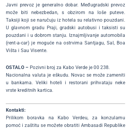
Javni prevoz je generalno dobar. Međugradski prevoz
može biti nebezbedan, s obzirom na loše puteve.
Taksiji koji se naručuju iz hotela su relativno pouzdani.
U glavnom gradu Praji, gradski autobusi i taksisti su
pouzdani i u dobrom stanju. Iznajmljivanje automobila
(rent-a-car) je moguće na ostrvima Santjagu, Sal, Boa
Višta i Sau Visente.
OSTALO –
Pozivni broj za Kabo Verde je 00 238.
Nacionalna valuta je eškudu. Novac se može zameniti
u bankama. Veliki hoteli i restorani prihvataju neke
vrste kreditnih kartica.
Kontakti:
Prilikom boravka na Kabo Verdeu, za konzularnu
pomoć i zaštitu se možete obratiti Ambasadi Republike