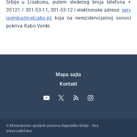
Srbije u Lisabonu, putem sledećeg broja telefona +
35121 / 301-53-11, 301-53-12 i elektronske adrese:
serv
iaemba@netcabo.pt
, koja na nerezidencijalnoj osnovi
pokriva Kabo Verde.
Подножје
Mapa sajta
Kontakt
© Ministarstvo spoljnih poslova Republike Srbije - Sva
prava zadržana