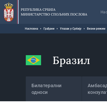
Прескочи
Гл
на
на
РЕПУБЛИКА СРБИЈА
главни
На
МИНИСТАРСТВО СПОЉНИХ ПОСЛОВА
део
садржаја
Мрвице
Насловна
Грађани
Улазак у Србију
Визни режим
Бразил
Државе
Билатерални
Амбасад
односи
конзула