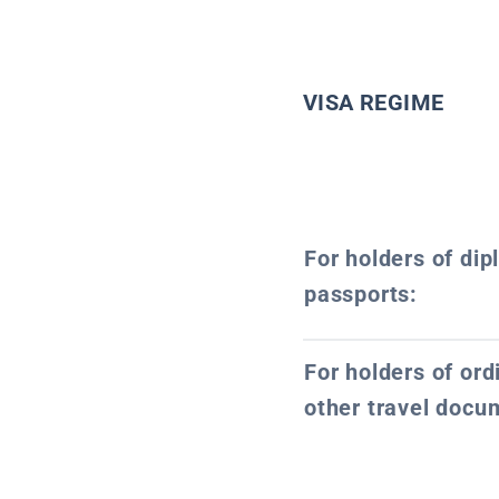
VISA REGIME
For holders of dip
passports:
For holders of or
other travel docu