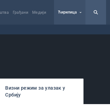
Ћирилица
штва
Грађани
Медији
Визни режим за улазак у
Србију