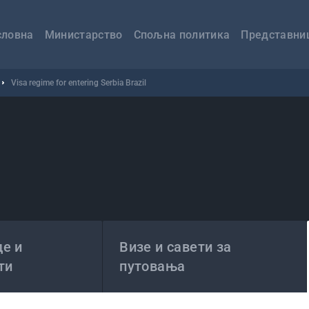
авна
вигација
словна
Министарство
Спољна политика
Представни
Visa regime for entering Serbia Brazil
е и
Визе и савети за
ти
путовања