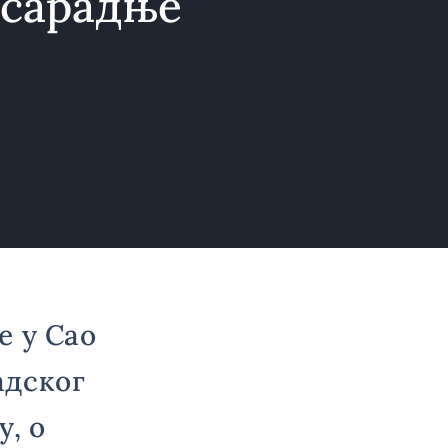
 сарадње
е у Сао
адског
у, о