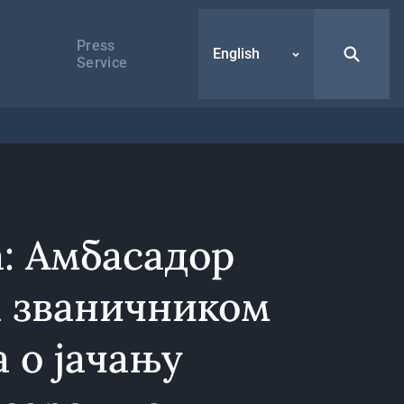
Press
English
Service
а: Амбасадор
а званичником
 о јачању