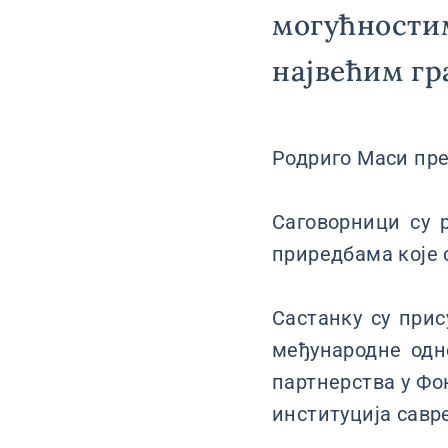
могућностим
највећим гр
Родриго Маси пре
Саговорници су 
приредбама које с
Састанку су прис
међународне одн
партнерства у Фон
институција савр