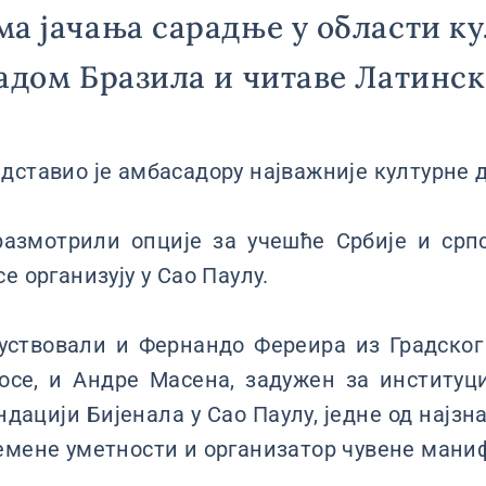
а јачања сарадње у области ку
адом Бразила и читаве Латинск
дставио је амбасадору најважније културне д
размотрили опције за учешће Србије и срп
е организују у Сао Паулу.
уствовали и Фернандо Фереира из Градског
осе, и Андре Масена, задужен за институц
дацији Бијенала у Сао Паулу, једне од најзн
емене уметности и организатор чувене мани