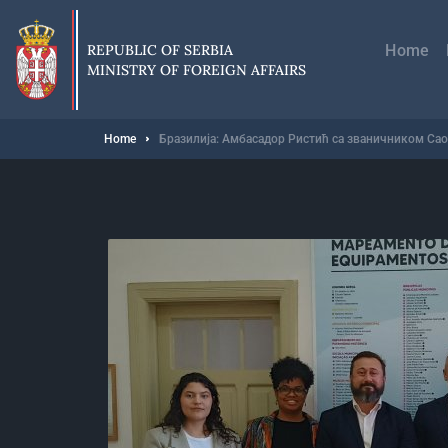
Skip
Главн
to
навиг
main
REPUBLIC OF SERBIA
Home
content
MINISTRY OF FOREIGN AFFAIRS
Breadcrumb
Home
Бразилија: Амбасадор Ристић са званичником Сао