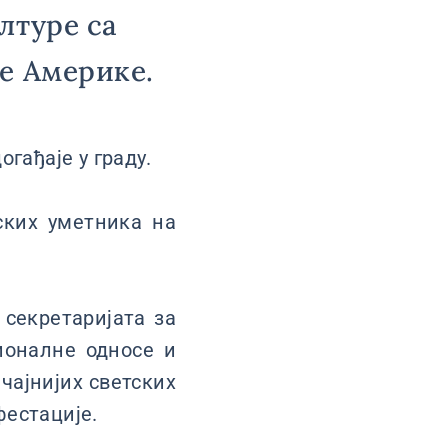
лтуре са
е Америке.
огађаје у граду.
ских уметника на
 секретаријата за
ионалне односе и
ачајнијих светских
фестације.