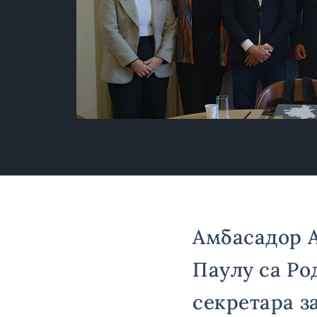
Амбасадор А
Паулу са Ро
секретара з