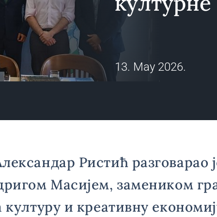
културне
13. May 2026.
лександар Ристић разговарао ј
дригом Масијем, замеником гр
а културу и креативну економиј