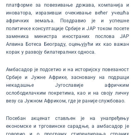
платформе за повезивање држава, компанија и
иноватора, изразивши очекивање већег учешћа
афричких земаља. Поздравио је и успешне
политичке консултације Србије и ЈАР током посете
заменика министра иностраних послова ЈАР
Алвина Ботеса Београду, оцењујући их као важан
корак у развоју билатералних односа.
Амбасадор је подсетио и на историјску повезаност
Србије и Јужне Африке, засновану на подршци
некадашње Југославије афричким
ослободилачким покретима, као и на своју личну
везу са Јужном Африком, где је раније службовао.
Посебан акценат стављен је на унапређењу
економске и трговинске сарадње, а амбасадор је
говорио и о програму стипендирања страних